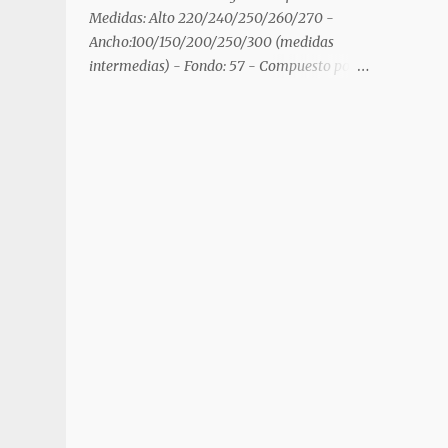
Medidas: Alto 220/240/250/260/270 -
Ancho:100/150/200/250/300 (medidas
intermedias) - Fondo: 57 - Compuesto por :
madera color capuchino alto brillo - Lacobel
grey metal 9006 - Puertas fajeadas -
Cabezal cama a medida color capuchino
alto brillo con mesita de 2 cajones. Armario
Puertas plegables Diferentes distribuciones
disponibles - Medidas: Alto
220/240/250/260/270 -
Ancho:100/150/200/250/300 (medidas
intermedias) - Fondo: 57 Armario Puertas
plegables Diferentes distribuciones
disponibles - Medidas: Alto
220/240/250/260/270 -
Ancho:100/150/200/250/300 (medidas
intermedias) - Fondo: 57