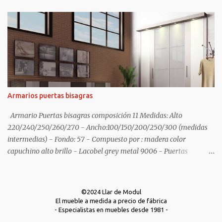
Armarios puertas bisagras
Armario Puertas bisagras composición 11 Medidas: Alto
220/240/250/260/270 - Ancho:100/150/200/250/300 (medidas
intermedias) - Fondo: 57 - Compuesto por : madera color
capuchino alto brillo - Lacobel grey metal 9006 - Puertas
fajeadas - Cabezal cama a medida color capuchino alto brillo con
mesita de 2 cajones. Armario Puertas plegables Diferentes
distribuciones disponibles - Medidas: Alto 220/240/250/260/270
©2024 Llar de Modul
- Ancho:100/150/200/250/300 (medidas intermedias) - Fondo: 57
El mueble a medida a precio de fábrica
Armario Puertas plegables Diferentes distribuciones disponibles -
- Especialistas en muebles desde 1981 -